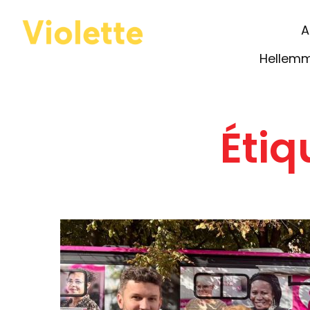
A
Hellem
Étiq