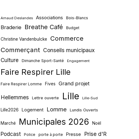
Associations
Bois-Blancs
Arnaud Deslandes
Breathe Café
Braderie
Budget
Commerce
Christine Vandenbulcke
Commerçant
Conseils municipaux
Culture
Dimanche Sport-Santé
Engagement
Faire Respirer Lille
Grand projet
Fives
Faire Respirer Lomme
Lille
Hellemmes
Lettre ouverte
Lille-Sud
Lomme
Logement
Lille2026
Lundis Ouverts
Municipales 2026
Marché
Noël
Podcast
Prise d'R
Presse
Police
porte à porte