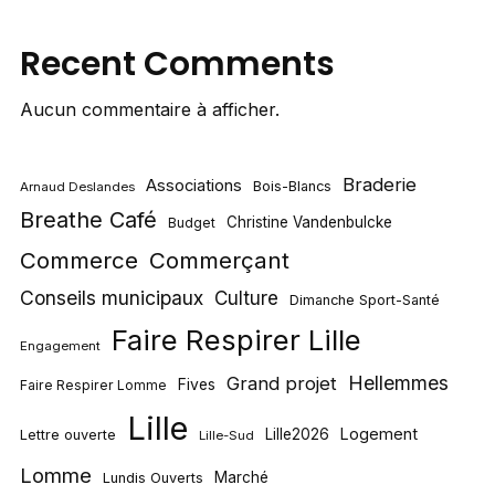
Recent Comments
Aucun commentaire à afficher.
Braderie
Associations
Bois-Blancs
Arnaud Deslandes
Breathe Café
Christine Vandenbulcke
Budget
Commerce
Commerçant
Conseils municipaux
Culture
Dimanche Sport-Santé
Faire Respirer Lille
Engagement
Hellemmes
Grand projet
Fives
Faire Respirer Lomme
Lille
Logement
Lille2026
Lettre ouverte
Lille-Sud
Lomme
Marché
Lundis Ouverts