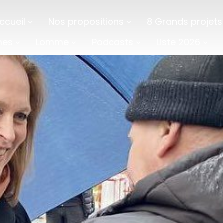
ccueil
Nos propositions
8 Grands projets
mes
Lomme
Podcasts
Liste 2026