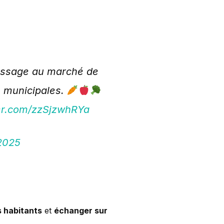
passage au marché de
s municipales.
ter.com/zzSjzwhRYa
2025
s habitants
et
échanger sur