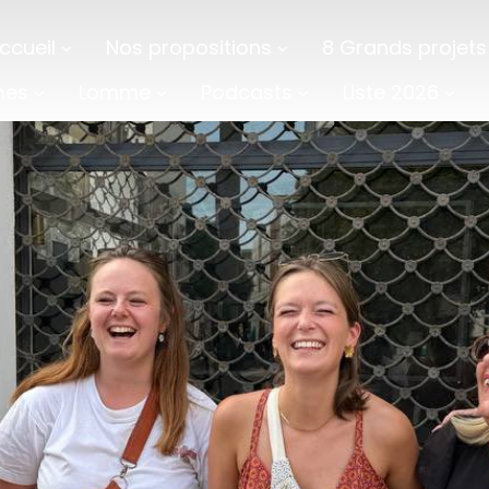
ccueil
Nos propositions
8 Grands projets
mes
Lomme
Podcasts
Liste 2026