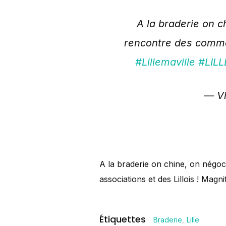
A la braderie on c
rencontre des commer
#Lillemaville
#LIL
— Vi
A la braderie on chine, on négo
associations et des Lillois ! Magn
Étiquettes
Braderie
,
Lille