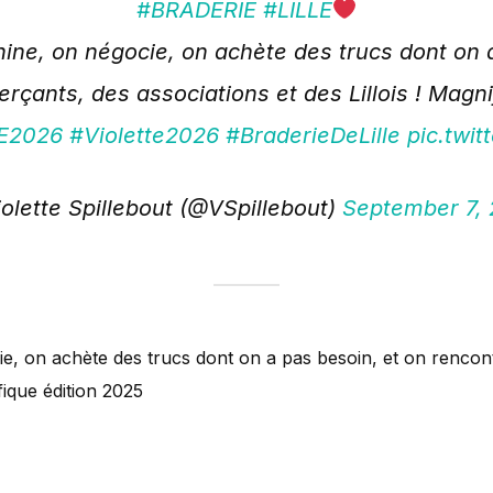
#BRADERIE
#LILLE
hine, on négocie, on achète des trucs dont on 
çants, des associations et des Lillois ! Magn
LE2026
#Violette2026
#BraderieDeLille
pic.twi
olette Spillebout (@VSpillebout)
September 7,
cie, on achète des trucs dont on a pas besoin, et on renco
ifique édition 2025